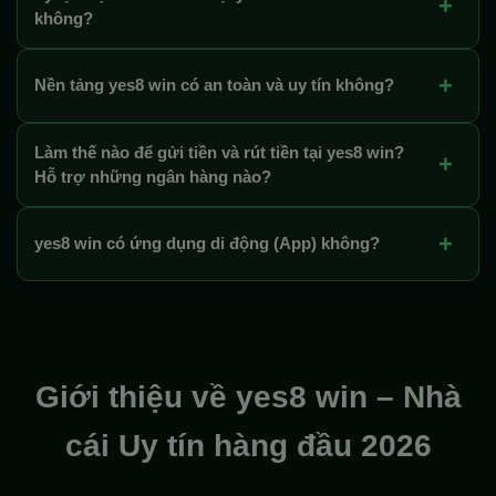
+
không?
+
Nền tảng yes8 win có an toàn và uy tín không?
Làm thế nào để gửi tiền và rút tiền tại yes8 win?
+
Hỗ trợ những ngân hàng nào?
+
yes8 win có ứng dụng di động (App) không?
Giới thiệu về yes8 win – Nhà
cái Uy tín hàng đầu 2026