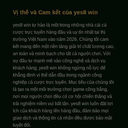
Vị thế và Cam kết của yes8 win
yes8 win tự hào là một trong những nhà cái cá
cược trực tuyến hàng đầu và uy tín nhất tại thị
trường Việt Nam vào năm 2026. Chúng tôi cam
kết mang đến một nền tảng giải trí chất lượng cao,
an toàn và minh bạch cho tất cả người chơi. Với
sự đầu tư mạnh mẽ vào công nghệ và dịch vụ
khách hàng, yes8 win không ngừng nỗ lực để
khẳng định vị thế dẫn đầu trong ngành công
nghiệp cá cược trực tuyến. Mục tiêu của chúng tôi
là tạo ra một môi trường chơi game công bằng,
nơi mọi người chơi đều có cơ hội chiến thắng và
trải nghiệm niềm vui bất tận. yes8 win luôn đặt lợi
ích của khách hàng lên hàng đầu, đảm bảo mọi
giao dịch và thông tin cá nhân đều được bảo mật
tuyệt đối.