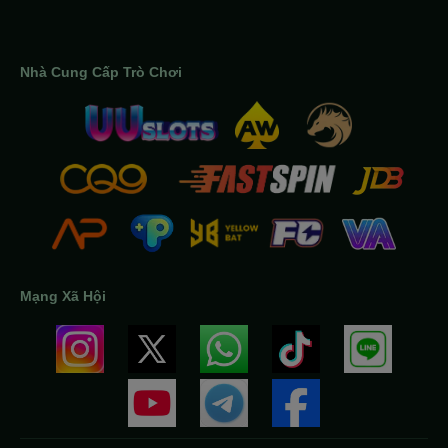
Nhà Cung Cấp Trò Chơi
Mạng Xã Hội