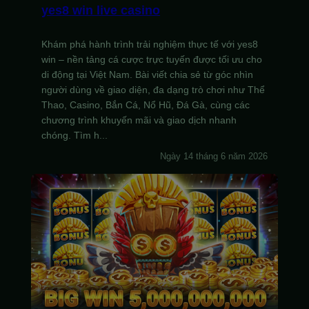
yes8 win live casino
Khám phá hành trình trải nghiệm thực tế với yes8
win – nền tảng cá cược trực tuyến được tối ưu cho
di động tại Việt Nam. Bài viết chia sẻ từ góc nhìn
người dùng về giao diện, đa dạng trò chơi như Thể
Thao, Casino, Bắn Cá, Nổ Hũ, Đá Gà, cùng các
chương trình khuyến mãi và giao dịch nhanh
chóng. Tìm h...
Ngày 14 tháng 6 năm 2026