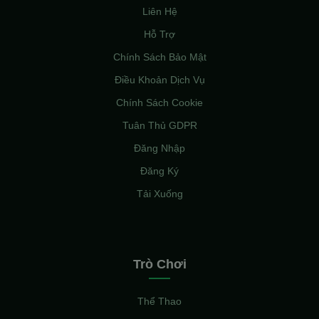
Liên Hệ
Hỗ Trợ
Chính Sách Bảo Mật
Điều Khoản Dịch Vụ
Chính Sách Cookie
Tuân Thủ GDPR
Đăng Nhập
Đăng Ký
Tải Xuống
Trò Chơi
Thể Thao