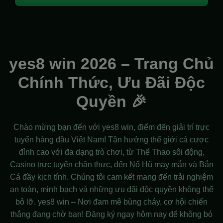
yes8 win 2026 – Trang Chủ
Chính Thức, Ưu Đãi Độc
Quyền 🎉
Chào mừng bạn đến với yes8 win, điểm đến giải trí trực
tuyến hàng đầu Việt Nam! Tận hưởng thế giới cá cược
đỉnh cao với đa dạng trò chơi, từ Thể Thao sôi động,
Casino trực tuyến chân thực, đến Nổ Hũ may mắn và Bắn
Cá đầy kịch tính. Chúng tôi cam kết mang đến trải nghiệm
an toàn, minh bạch và những ưu đãi độc quyền không thể
bỏ lỡ. yes8 win – Nơi đam mê bùng cháy, cơ hội chiến
thắng đang chờ bạn! Đăng ký ngay hôm nay để không bỏ