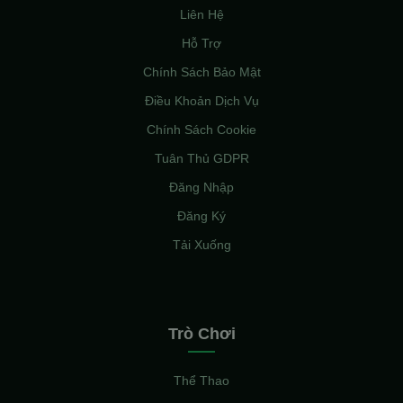
Liên Hệ
Hỗ Trợ
Chính Sách Bảo Mật
Điều Khoản Dịch Vụ
Chính Sách Cookie
Tuân Thủ GDPR
Đăng Nhập
Đăng Ký
Tải Xuống
Trò Chơi
Thể Thao