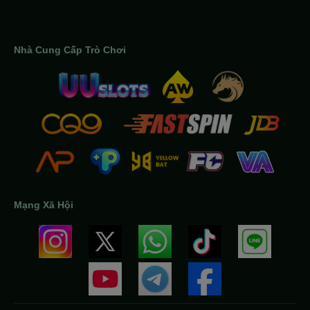
Nhà Cung Cấp Trò Chơi
Mạng Xã Hội