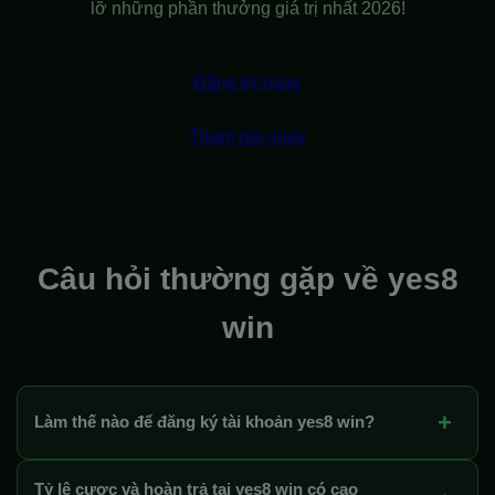
lỡ những phần thưởng giá trị nhất 2026!
Đăng ký ngay
Tham gia ngay
Câu hỏi thường gặp về yes8
win
+
Làm thế nào để đăng ký tài khoản yes8 win?
Tỷ lệ cược và hoàn trả tại yes8 win có cao