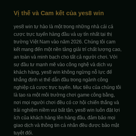
Vị thế và Cam kết của yes8 win
yes8 win tự hào là một trong những nhà cái cá
cược trực tuyến hàng đầu và uy tín nhất tại thị
trường Việt Nam vào năm 2026. Chúng tôi cam
kết mang đến một nền tảng giải trí chất lượng cao,
an toàn và minh bạch cho tất cả người chơi. Với
sự đầu tư mạnh mẽ vào công nghệ và dịch vụ
khách hàng, yes8 win không ngừng nỗ lực để
khẳng định vị thế dẫn đầu trong ngành công
nghiệp cá cược trực tuyến. Mục tiêu của chúng tôi
là tạo ra một môi trường chơi game công bằng,
nơi mọi người chơi đều có cơ hội chiến thắng và
trải nghiệm niềm vui bất tận. yes8 win luôn đặt lợi
ích của khách hàng lên hàng đầu, đảm bảo mọi
giao dịch và thông tin cá nhân đều được bảo mật
tuyệt đối.