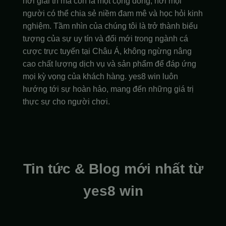
nơi giải trí mà còn là một cộng đồng, nơi mọi
người có thể chia sẻ niềm đam mê và học hỏi kinh
nghiệm. Tầm nhìn của chúng tôi là trở thành biểu
tượng của sự uy tín và đổi mới trong ngành cá
cược trực tuyến tại Châu Á, không ngừng nâng
cao chất lượng dịch vụ và sản phẩm để đáp ứng
mọi kỳ vọng của khách hàng. yes8 win luôn
hướng tới sự hoàn hảo, mang đến những giá trị
thực sự cho người chơi.
Tin tức & Blog mới nhất từ
yes8 win