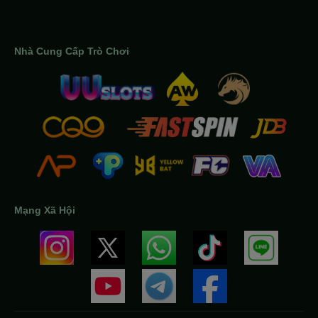
Nhà Cung Cấp Trò Chơi
Mạng Xã Hội