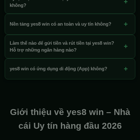
+
không?
+
Nền tảng yes8 win có an toàn và uy tín không?
Làm thế nào để gửi tiền và rút tiền tại yes8 win?
+
Hỗ trợ những ngân hàng nào?
+
yes8 win có ứng dụng di động (App) không?
Giới thiệu về yes8 win – Nhà
cái Uy tín hàng đầu 2026