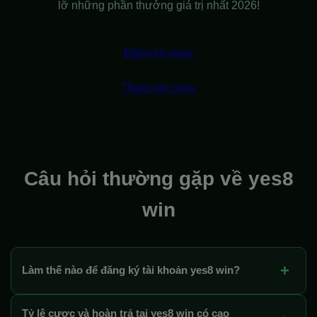
lỡ những phần thưởng giá trị nhất 2026!
Đăng ký ngay
Tham gia ngay
Câu hỏi thường gặp về yes8
win
+
Làm thế nào để đăng ký tài khoản yes8 win?
Tỷ lệ cược và hoàn trả tại yes8 win có cao