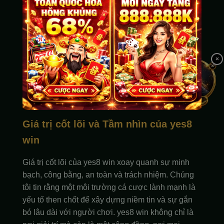
thuận lợi. Thứ ba, các chương trình khuyến mãi
yes8 win luôn được cập nhật liên tục, với giá trị
khủng và điều kiện tham gia rõ ràng. Cuối cùng,
dịch vụ chăm sóc khách hàng 24/7 chuyên nghiệp,
nhiệt tình, sẵn sàng giải đáp mọi thắc mắc. yes8
×
win cam kết mang lại sự hài lòng tối đa cho người
chơi.
Giá trị cốt lõi và Tầm nhìn của yes8
win
Giá trị cốt lõi của yes8 win xoay quanh sự minh
bạch, công bằng, an toàn và trách nhiệm. Chúng
tôi tin rằng một môi trường cá cược lành mạnh là
yếu tố then chốt để xây dựng niềm tin và sự gắn
bó lâu dài với người chơi. yes8 win không chỉ là