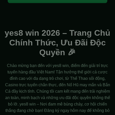
yes8 win 2026 – Trang Chủ
Chính Thức, Ưu Đãi Độc
Quyền 🎉
Chào mừng bạn đến với yes8 win, điểm đến giải trí trực
tuyến hàng đầu Việt Nam! Tận hưởng thế giới cá cược
đỉnh cao với đa dạng trò chơi, từ Thể Thao sôi động,
Casino trực tuyến chân thực, đến Nổ Hũ may mắn và Bắn
Cá đầy kịch tính. Chúng tôi cam kết mang đến trải nghiệm
an toàn, minh bạch và những ưu đãi độc quyền không thể
bỏ lỡ. yes8 win – Nơi đam mê bùng cháy, cơ hội chiến
thắng đang chờ bạn! Đăng ký ngay hôm nay để không bỏ