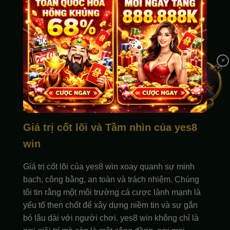
thuận lợi. Thứ ba, các chương trình khuyến mãi
yes8 win luôn được cập nhật liên tục, với giá trị
khủng và điều kiện tham gia rõ ràng. Cuối cùng,
dịch vụ chăm sóc khách hàng 24/7 chuyên nghiệp,
nhiệt tình, sẵn sàng giải đáp mọi thắc mắc. yes8
×
win cam kết mang lại sự hài lòng tối đa cho người
chơi.
Giá trị cốt lõi và Tầm nhìn của yes8
win
Giá trị cốt lõi của yes8 win xoay quanh sự minh
bạch, công bằng, an toàn và trách nhiệm. Chúng
tôi tin rằng một môi trường cá cược lành mạnh là
yếu tố then chốt để xây dựng niềm tin và sự gắn
bó lâu dài với người chơi. yes8 win không chỉ là