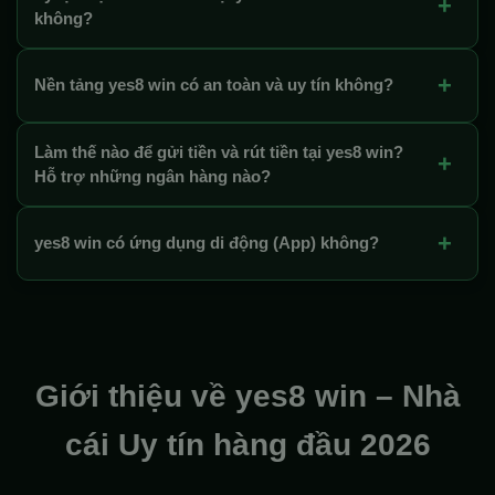
+
không?
+
Nền tảng yes8 win có an toàn và uy tín không?
Làm thế nào để gửi tiền và rút tiền tại yes8 win?
+
Hỗ trợ những ngân hàng nào?
+
yes8 win có ứng dụng di động (App) không?
Giới thiệu về yes8 win – Nhà
cái Uy tín hàng đầu 2026