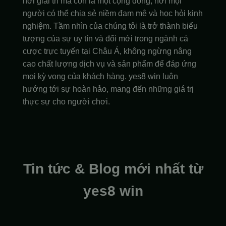
nơi giải trí mà còn là một cộng đồng, nơi mọi
người có thể chia sẻ niềm đam mê và học hỏi kinh
nghiệm. Tầm nhìn của chúng tôi là trở thành biểu
tượng của sự uy tín và đổi mới trong ngành cá
cược trực tuyến tại Châu Á, không ngừng nâng
cao chất lượng dịch vụ và sản phẩm để đáp ứng
mọi kỳ vọng của khách hàng. yes8 win luôn
hướng tới sự hoàn hảo, mang đến những giá trị
thực sự cho người chơi.
Tin tức & Blog mới nhất từ
yes8 win