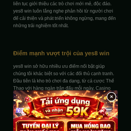
liên tục giới thiệu các trò chơi mới mẻ, độc đáo.
yes8 win luôn lắng nghe phản hồi từ người chơi
để cải thiện và phát triển không ngừng, mang đến
những trải nghiệm tốt nhất.
Điểm mạnh vượt trội của yes8 win
yes8 win sở hữu nhiều ưu điểm nổi bật giúp
chúng tôi khác biệt so với các đối thủ cạnh tranh.
Đầu tiên là kho trò chơi đa dạng, từ cá cược Thể
Thao với hàng ngàn trận đấu mỗi ngày, Casino
trực tuyến với các dealer người thật, đến hàng
×
trăm tựa game Nổ Hũ và Bắn Cá đồ họa sống
động. Thứ hai, hệ thống giao dịch nhanh chóng,
an toàn và hỗ trợ nhiều ngân hàng tại Việt Nam,
đảm bảo mọi khoản tiền gửi và rút tiền diễn ra