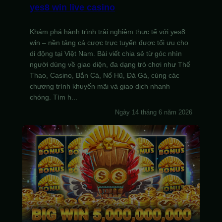
yes8 win live casino
Khám phá hành trình trải nghiệm thực tế với yes8
win – nền tảng cá cược trực tuyến được tối ưu cho
di động tại Việt Nam. Bài viết chia sẻ từ góc nhìn
người dùng về giao diện, đa dạng trò chơi như Thể
Thao, Casino, Bắn Cá, Nổ Hũ, Đá Gà, cùng các
chương trình khuyến mãi và giao dịch nhanh
chóng. Tìm h...
Ngày 14 tháng 6 năm 2026