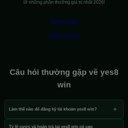
lỡ những phần thưởng giá trị nhất 2026!
Đăng ký ngay
Tham gia ngay
Câu hỏi thường gặp về yes8
win
+
Làm thế nào để đăng ký tài khoản yes8 win?
Tỷ lệ cược và hoàn trả tại yes8 win có cao