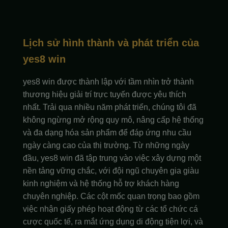
Lịch sử hình thành và phát triển của
yes8 win
yes8 win được thành lập với tầm nhìn trở thành
thương hiệu giải trí trực tuyến được yêu thích
nhất. Trải qua nhiều năm phát triển, chúng tôi đã
không ngừng mở rộng quy mô, nâng cấp hệ thống
và đa dạng hóa sản phẩm để đáp ứng nhu cầu
ngày càng cao của thị trường. Từ những ngày
đầu, yes8 win đã tập trung vào việc xây dựng một
nền tảng vững chắc, với đội ngũ chuyên gia giàu
kinh nghiệm và hệ thống hỗ trợ khách hàng
chuyên nghiệp. Các cột mốc quan trọng bao gồm
việc nhận giấy phép hoạt động từ các tổ chức cá
cược quốc tế, ra mắt ứng dụng di động tiện lợi, và