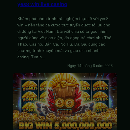
yes8 win live casino
Khám phá hành trình trải nghiệm thực tế với yes8
win – nền tảng cá cược trực tuyến được tối ưu cho
di động tại Việt Nam. Bài viết chia sẻ từ góc nhìn
người dùng về giao diện, đa dạng trò chơi như Thể
Thao, Casino, Bắn Cá, Nổ Hũ, Đá Gà, cùng các
chương trình khuyến mãi và giao dịch nhanh
chóng. Tìm h...
Ngày 14 tháng 6 năm 2026