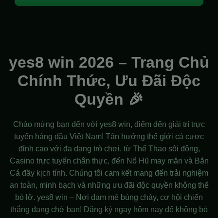
yes8 win 2026 – Trang Chủ
Chính Thức, Ưu Đãi Độc
Quyền 🎉
Chào mừng bạn đến với yes8 win, điểm đến giải trí trực
tuyến hàng đầu Việt Nam! Tận hưởng thế giới cá cược
đỉnh cao với đa dạng trò chơi, từ Thể Thao sôi động,
Casino trực tuyến chân thực, đến Nổ Hũ may mắn và Bắn
Cá đầy kịch tính. Chúng tôi cam kết mang đến trải nghiệm
an toàn, minh bạch và những ưu đãi độc quyền không thể
bỏ lỡ. yes8 win – Nơi đam mê bùng cháy, cơ hội chiến
thắng đang chờ bạn! Đăng ký ngay hôm nay để không bỏ