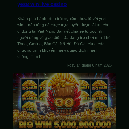
yes8 win live casino
Khám phá hành trình trải nghiệm thực tế với yes8
win – nền tảng cá cược trực tuyến được tối ưu cho
di động tại Việt Nam. Bài viết chia sẻ từ góc nhìn
người dùng về giao diện, đa dạng trò chơi như Thể
Thao, Casino, Bắn Cá, Nổ Hũ, Đá Gà, cùng các
chương trình khuyến mãi và giao dịch nhanh
chóng. Tìm h...
Ngày 14 tháng 6 năm 2026