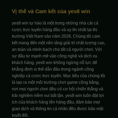
Vị thế và Cam kết của yes8 win
yes8 win tự hào là một trong những nhà cái cá
cược trực tuyến hàng đầu và uy tín nhất tại thị
trường Việt Nam vào năm 2026. Chúng tôi cam
kết mang đến một nền tảng giải trí chất lượng cao,
an toàn và minh bạch cho tất cả người chơi. Với
sự đầu tư mạnh mẽ vào công nghệ và dịch vụ
khách hàng, yes8 win không ngừng nỗ lực để
khẳng định vị thế dẫn đầu trong ngành công
nghiệp cá cược trực tuyến. Mục tiêu của chúng tôi
là tạo ra một môi trường chơi game công bằng,
nơi mọi người chơi đều có cơ hội chiến thắng và
trải nghiệm niềm vui bất tận. yes8 win luôn đặt lợi
ích của khách hàng lên hàng đầu, đảm bảo mọi
giao dịch và thông tin cá nhân đều được bảo mật
tuyệt đối.