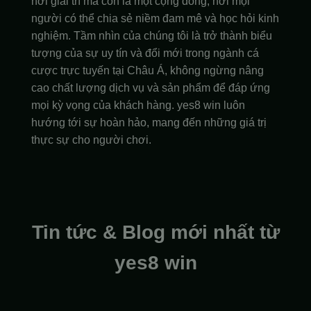
nơi giải trí mà còn là một cộng đồng, nơi mọi
người có thể chia sẻ niềm đam mê và học hỏi kinh
nghiệm. Tầm nhìn của chúng tôi là trở thành biểu
tượng của sự uy tín và đổi mới trong ngành cá
cược trực tuyến tại Châu Á, không ngừng nâng
cao chất lượng dịch vụ và sản phẩm để đáp ứng
mọi kỳ vọng của khách hàng. yes8 win luôn
hướng tới sự hoàn hảo, mang đến những giá trị
thực sự cho người chơi.
Tin tức & Blog mới nhất từ
yes8 win