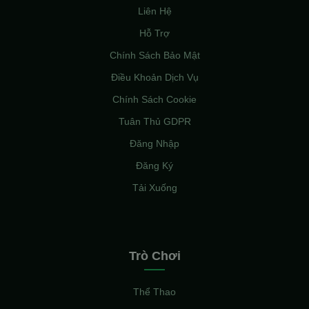
Liên Hệ
Hỗ Trợ
Chính Sách Bảo Mật
Điều Khoản Dịch Vụ
Chính Sách Cookie
Tuân Thủ GDPR
Đăng Nhập
Đăng Ký
Tải Xuống
Trò Chơi
Thể Thao