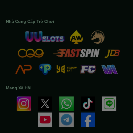
Nhà Cung Cấp Trò Chơi
Mạng Xã Hội