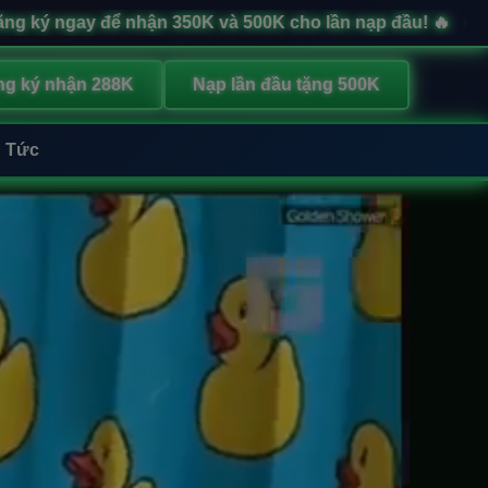
0K và 500K cho lần nạp đầu! 🔥
•
🏆 Chiến thắng đang c
ng ký nhận 288K
Nạp lần đầu tặng 500K
n Tức