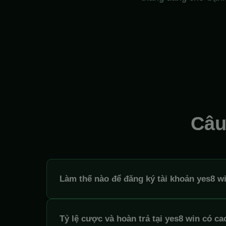
Câu
Làm thế nào để đăng ký tài khoản yes8 w
Tỷ lệ cược và hoàn trả tại yes8 win có c