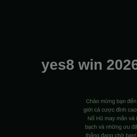
yes8 win 202
Chào mừng bạn đến v
giới cá cược đỉnh cao
Nổ Hũ may mắn và Bắ
bạch và những ưu đãi
thắng đang chờ bạn!