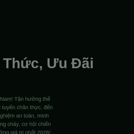
 Thức, Ưu Đãi
t Nam! Tận hưởng thế
c tuyến chân thực, đến
nghiệm an toàn, minh
ng cháy, cơ hội chiến
g giá trị nhất 2026!