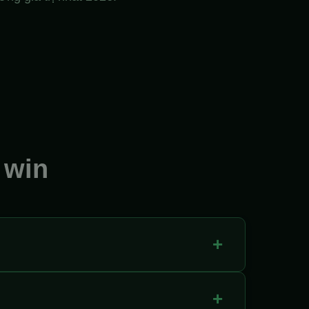
 win
+
+