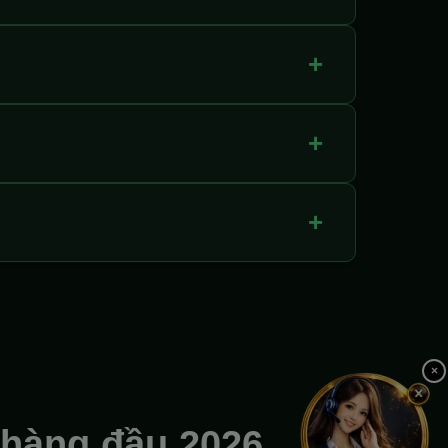
+
+
+
×
n hàng đầu 2026