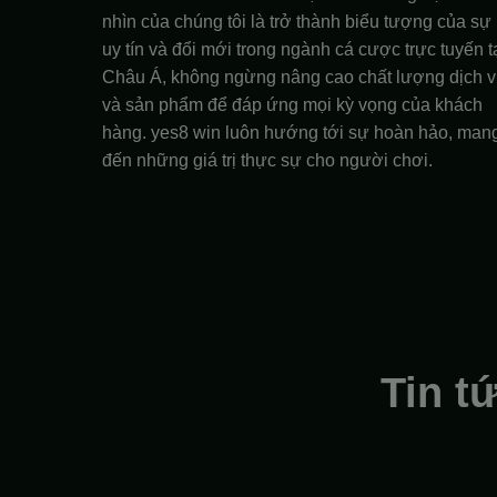
nhìn của chúng tôi là trở thành biểu tượng của sự
uy tín và đổi mới trong ngành cá cược trực tuyến t
Châu Á, không ngừng nâng cao chất lượng dịch 
và sản phẩm để đáp ứng mọi kỳ vọng của khách
hàng. yes8 win luôn hướng tới sự hoàn hảo, man
đến những giá trị thực sự cho người chơi.
Tin t