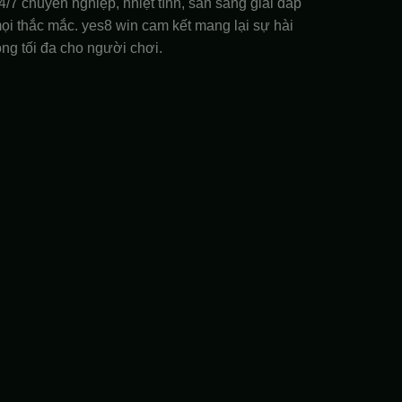
4/7 chuyên nghiệp, nhiệt tình, sẵn sàng giải đáp
ọi thắc mắc. yes8 win cam kết mang lại sự hài
òng tối đa cho người chơi.