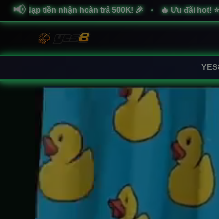
📢
oàn trả 500K! 🎉
•
🔥 Ưu đãi hot! ⭐ Đăng ký nhận 350K, n
YES