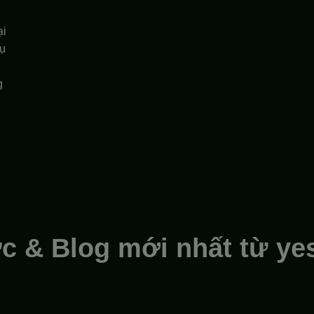
ại
vụ
g
ức & Blog mới nhất từ ye