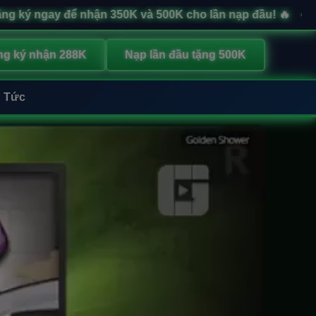
50K và 500K cho lần nạp đầu! 🔥
•
🏆 Chiến thắng đang c
ng ký nhận 288K
Nạp lần đầu tặng 500K
n Tức