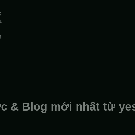
ại
vụ
g
ức & Blog mới nhất từ ye