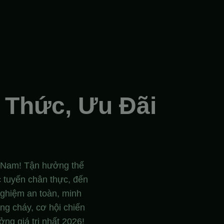
 Thức, Ưu Đãi
t Nam! Tận hưởng thế
c tuyến chân thực, đến
nghiệm an toàn, minh
ng cháy, cơ hội chiến
g giá trị nhất 2026!