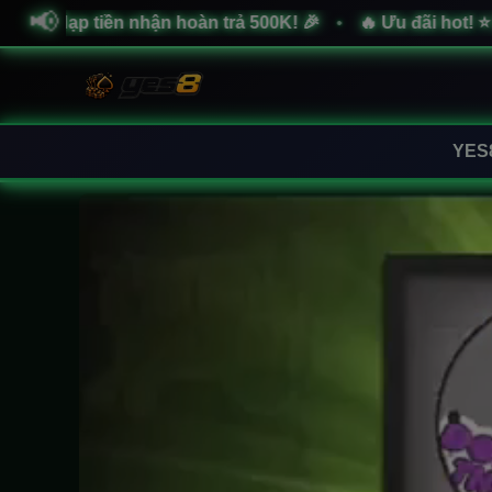
📢
oàn trả 500K! 🎉
•
🔥 Ưu đãi hot! ⭐ Đăng ký nhận 350K, 
YES