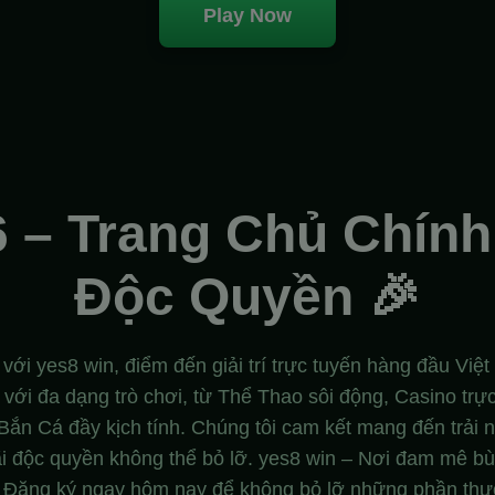
Play Now
6 – Trang Chủ Chính
Độc Quyền 🎉
ới yes8 win, điểm đến giải trí trực tuyến hàng đầu Việ
 với đa dạng trò chơi, từ Thể Thao sôi động, Casino trự
n Cá đầy kịch tính. Chúng tôi cam kết mang đến trải 
 độc quyền không thể bỏ lỡ. yes8 win – Nơi đam mê bù
 Đăng ký ngay hôm nay để không bỏ lỡ những phần thưởn