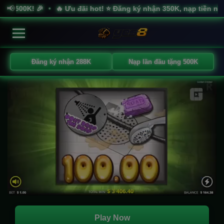
500K! 🎉
🔥 Ưu đãi hot! ⭐ Đăng ký nhận 350K, nạp tiền nhận th
📢
•
Đăng ký nhận 288K
Nạp lần đầu tặng 500K
Play Now