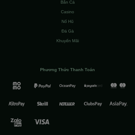
Bắn Cá
Casino
Nổ Hũ
Đá Gà
Khuyến Mãi
Phương Thức Thanh Toán