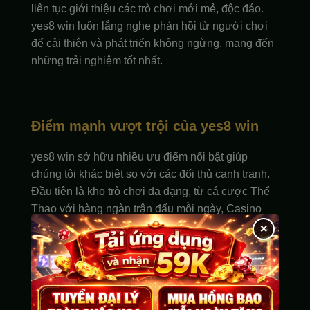
liên tục giới thiệu các trò chơi mới mẻ, độc đáo.
yes8 win luôn lắng nghe phản hồi từ người chơi
để cải thiện và phát triển không ngừng, mang đến
những trải nghiệm tốt nhất.
Điểm mạnh vượt trội của yes8 win
yes8 win sở hữu nhiều ưu điểm nổi bật giúp
chúng tôi khác biệt so với các đối thủ cạnh tranh.
Đầu tiên là kho trò chơi đa dạng, từ cá cược Thể
Thao với hàng ngàn trận đấu mỗi ngày, Casino
trực tuyến với các dealer người thật, đến hàng
×
trăm tựa game Nổ Hũ và Bắn Cá đồ họa sống
động. Thứ hai, hệ thống giao dịch nhanh chóng,
an toàn và hỗ trợ nhiều ngân hàng tại Việt Nam,
đảm bảo mọi khoản tiền gửi và rút tiền diễn ra