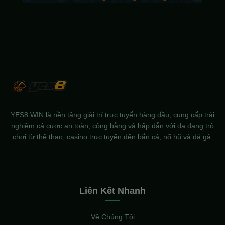
YES8 WIN là nền tảng giải trí trực tuyến hàng đầu, cung cấp trải
nghiệm cá cược an toàn, công bằng và hấp dẫn với đa dạng trò
chơi từ thể thao, casino trực tuyến đến bắn cá, nổ hũ và đá gà.
Liên Kết Nhanh
Về Chúng Tôi