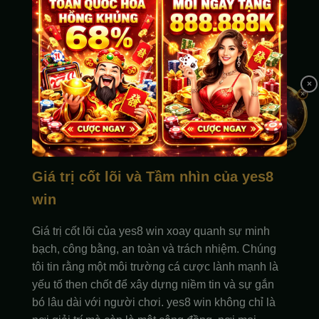
thuận lợi. Thứ ba, các chương trình khuyến mãi
yes8 win luôn được cập nhật liên tục, với giá trị
khủng và điều kiện tham gia rõ ràng. Cuối cùng,
dịch vụ chăm sóc khách hàng 24/7 chuyên nghiệp,
nhiệt tình, sẵn sàng giải đáp mọi thắc mắc. yes8
×
win cam kết mang lại sự hài lòng tối đa cho người
chơi.
Giá trị cốt lõi và Tầm nhìn của yes8
win
Giá trị cốt lõi của yes8 win xoay quanh sự minh
bạch, công bằng, an toàn và trách nhiệm. Chúng
tôi tin rằng một môi trường cá cược lành mạnh là
yếu tố then chốt để xây dựng niềm tin và sự gắn
bó lâu dài với người chơi. yes8 win không chỉ là