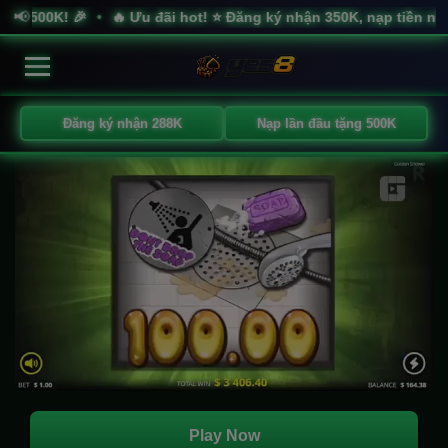
00K! 🎉
🔥 Ưu đãi hot! ⭐ Đăng ký nhận 350K, nạp tiền nhận th
📢
•
Đăng ký nhận 288K
Nạp lần đầu tặng 500K
Play Now