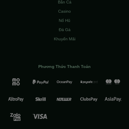
Bắn Cá
Casino
Nổ Hũ
Đá Gà
Khuyến Mãi
Phương Thức Thanh Toán