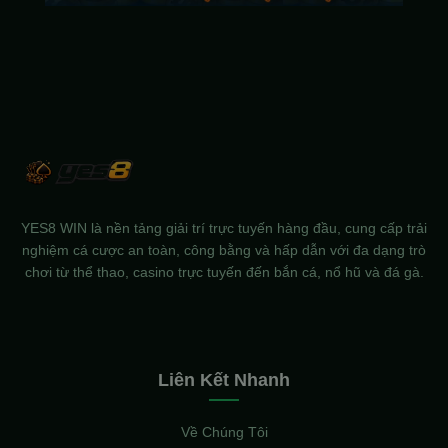
YES8 WIN là nền tảng giải trí trực tuyến hàng đầu, cung cấp trải
nghiệm cá cược an toàn, công bằng và hấp dẫn với đa dạng trò
chơi từ thể thao, casino trực tuyến đến bắn cá, nổ hũ và đá gà.
Liên Kết Nhanh
Về Chúng Tôi