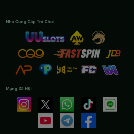
Nhà Cung Cấp Trò Chơi
Mạng Xã Hội