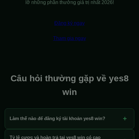
lỡ những phần thưởng giá trị nhất 2026!
Đăng ký ngay
Tham gia ngay
Câu hỏi thường gặp về yes8
win
+
Làm thế nào để đăng ký tài khoản yes8 win?
Tỷ lệ cược và hoàn trả tại yes8 win có cao