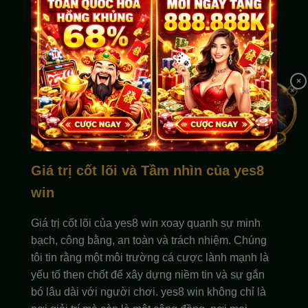
thuận lợi. Thứ ba, các chương trình khuyến mãi
yes8 win luôn được cập nhật liên tục, với giá trị
khủng và điều kiện tham gia rõ ràng. Cuối cùng,
dịch vụ chăm sóc khách hàng 24/7 chuyên nghiệp,
nhiệt tình, sẵn sàng giải đáp mọi thắc mắc. yes8
×
win cam kết mang lại sự hài lòng tối đa cho người
chơi.
Giá trị cốt lõi và Tầm nhìn của yes8
win
Giá trị cốt lõi của yes8 win xoay quanh sự minh
bạch, công bằng, an toàn và trách nhiệm. Chúng
tôi tin rằng một môi trường cá cược lành mạnh là
yếu tố then chốt để xây dựng niềm tin và sự gắn
bó lâu dài với người chơi. yes8 win không chỉ là