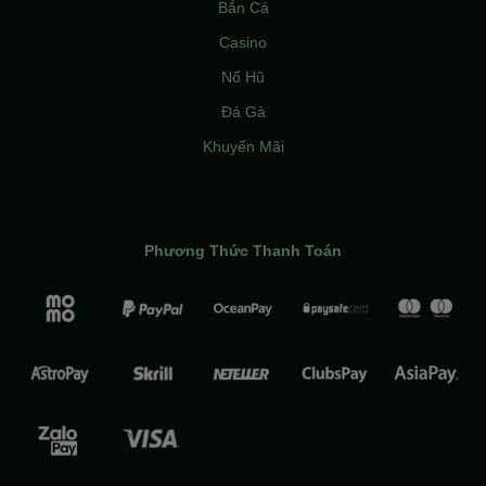
Bắn Cá
Casino
Nổ Hũ
Đá Gà
Khuyến Mãi
Phương Thức Thanh Toán