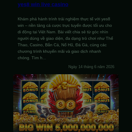
yes8 win live casino
Khám phá hành trình trải nghiệm thực tế với yes8
win – nền tảng cá cược trực tuyến được tối ưu cho
di động tại Việt Nam. Bài viết chia sẻ từ góc nhìn
người dùng về giao diện, đa dạng trò chơi như Thể
Thao, Casino, Bắn Cá, Nổ Hũ, Đá Gà, cùng các
chương trình khuyến mãi và giao dịch nhanh
chóng. Tìm h...
Ngày 14 tháng 6 năm 2026