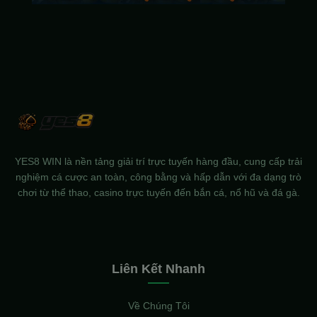
YES8 WIN là nền tảng giải trí trực tuyến hàng đầu, cung cấp trải
nghiệm cá cược an toàn, công bằng và hấp dẫn với đa dạng trò
chơi từ thể thao, casino trực tuyến đến bắn cá, nổ hũ và đá gà.
Liên Kết Nhanh
Về Chúng Tôi