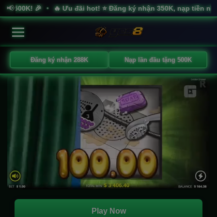
00K! 🎉
🔥 Ưu đãi hot! ⭐ Đăng ký nhận 350K, nạp tiền nhận th
📢
•
Đăng ký nhận 288K
Nạp lần đầu tặng 500K
Play Now