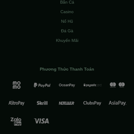
Bắn Cá
Casino
Nổ Hũ
Đá Gà
Khuyến Mãi
Phương Thức Thanh Toán