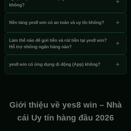
+
không?
+
Nền tảng yes8 win có an toàn và uy tín không?
Làm thế nào để gửi tiền và rút tiền tại yes8 win?
+
Hỗ trợ những ngân hàng nào?
+
yes8 win có ứng dụng di động (App) không?
Giới thiệu về yes8 win – Nhà
cái Uy tín hàng đầu 2026