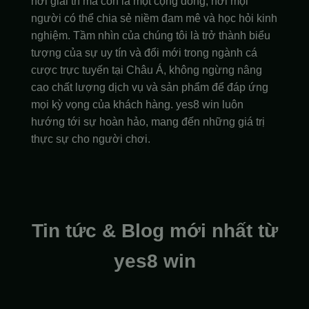
nơi giải trí mà còn là một cộng đồng, nơi mọi
người có thể chia sẻ niềm đam mê và học hỏi kinh
nghiệm. Tầm nhìn của chúng tôi là trở thành biểu
tượng của sự uy tín và đổi mới trong ngành cá
cược trực tuyến tại Châu Á, không ngừng nâng
cao chất lượng dịch vụ và sản phẩm để đáp ứng
mọi kỳ vọng của khách hàng. yes8 win luôn
hướng tới sự hoàn hảo, mang đến những giá trị
thực sự cho người chơi.
Tin tức & Blog mới nhất từ
yes8 win