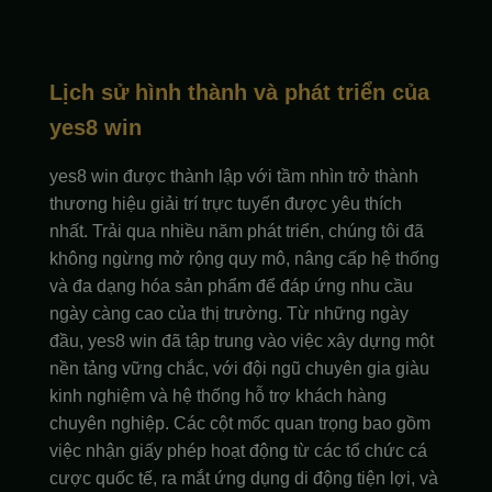
Lịch sử hình thành và phát triển của
yes8 win
yes8 win được thành lập với tầm nhìn trở thành
thương hiệu giải trí trực tuyến được yêu thích
nhất. Trải qua nhiều năm phát triển, chúng tôi đã
không ngừng mở rộng quy mô, nâng cấp hệ thống
và đa dạng hóa sản phẩm để đáp ứng nhu cầu
ngày càng cao của thị trường. Từ những ngày
đầu, yes8 win đã tập trung vào việc xây dựng một
nền tảng vững chắc, với đội ngũ chuyên gia giàu
kinh nghiệm và hệ thống hỗ trợ khách hàng
chuyên nghiệp. Các cột mốc quan trọng bao gồm
việc nhận giấy phép hoạt động từ các tổ chức cá
cược quốc tế, ra mắt ứng dụng di động tiện lợi, và