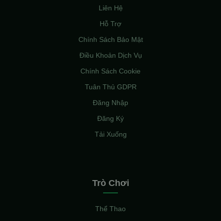
Liên Hệ
Hỗ Trợ
Chính Sách Bảo Mật
Điều Khoản Dịch Vụ
Chính Sách Cookie
Tuân Thủ GDPR
Đăng Nhập
Đăng Ký
Tải Xuống
Trò Chơi
Thể Thao