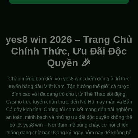
yes8 win 2026 – Trang Chủ
Chính Thức, Ưu Đãi Độc
Quyền 🎉
Chào mừng bạn đến với yes8 win, điểm đến giải trí trực
tuyến hàng đầu Việt Nam! Tận hưởng thế giới cá cược
đỉnh cao với đa dạng trò chơi, từ Thể Thao sôi động,
Casino trực tuyến chân thực, đến Nổ Hũ may mắn và Bắn
Cá đầy kịch tính. Chúng tôi cam kết mang đến trải nghiệm
an toàn, minh bạch và những ưu đãi độc quyền không thể
bỏ lỡ. yes8 win – Nơi đam mê bùng cháy, cơ hội chiến
thắng đang chờ bạn! Đăng ký ngay hôm nay để không bỏ