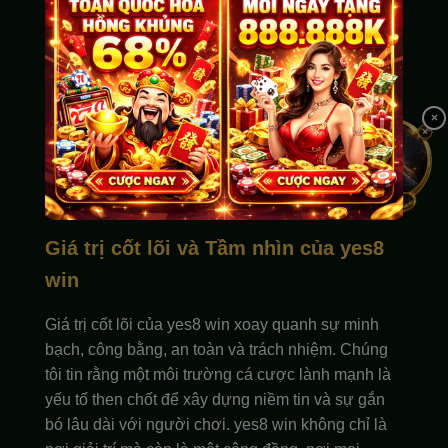
thuận lợi. Thứ ba, các chương trình khuyến mãi
yes8 win luôn được cập nhật liên tục, với giá trị
khủng và điều kiện tham gia rõ ràng. Cuối cùng,
dịch vụ chăm sóc khách hàng 24/7 chuyên nghiệp,
nhiệt tình, sẵn sàng giải đáp mọi thắc mắc. yes8
×
win cam kết mang lại sự hài lòng tối đa cho người
chơi.
Giá trị cốt lõi và Tầm nhìn của yes8
win
Giá trị cốt lõi của yes8 win xoay quanh sự minh
bạch, công bằng, an toàn và trách nhiệm. Chúng
tôi tin rằng một môi trường cá cược lành mạnh là
yếu tố then chốt để xây dựng niềm tin và sự gắn
bó lâu dài với người chơi. yes8 win không chỉ là