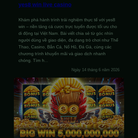
yes8 win live casino
Khám phá hành trình trải nghiệm thực tế với yes8
win – nền tảng cá cược trực tuyến được tối ưu cho
di động tại Việt Nam. Bài viết chia sẻ từ góc nhìn
người dùng về giao diện, đa dạng trò chơi như Thể
Thao, Casino, Bắn Cá, Nổ Hũ, Đá Gà, cùng các
chương trình khuyến mãi và giao dịch nhanh
chóng. Tìm h...
Ngày 14 tháng 6 năm 2026