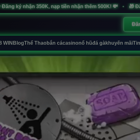
50K, nạp tiền nhận thêm 500K! 💸
•
🎁 Đăng ký ngay để n
Đă
8 WIN
Blog
Thể Thao
bắn cá
casino
nổ hũ
đá gà
khuyến mãi
Ti