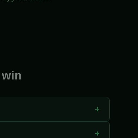
 win
+
+