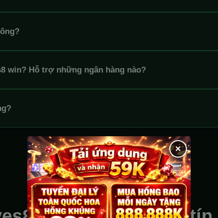
hông?
yes8 win? Hỗ trợ những ngân hàng nào?
ng?
×
yes8 win – Nhà cái Uy tí