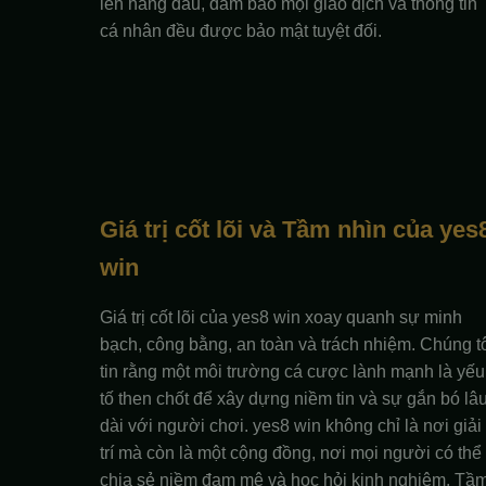
lên hàng đầu, đảm bảo mọi giao dịch và thông tin
cá nhân đều được bảo mật tuyệt đối.
Giá trị cốt lõi và Tầm nhìn của yes
win
Giá trị cốt lõi của yes8 win xoay quanh sự minh
bạch, công bằng, an toàn và trách nhiệm. Chúng t
tin rằng một môi trường cá cược lành mạnh là yếu
tố then chốt để xây dựng niềm tin và sự gắn bó lâ
dài với người chơi. yes8 win không chỉ là nơi giải
trí mà còn là một cộng đồng, nơi mọi người có thể
chia sẻ niềm đam mê và học hỏi kinh nghiệm. Tầ