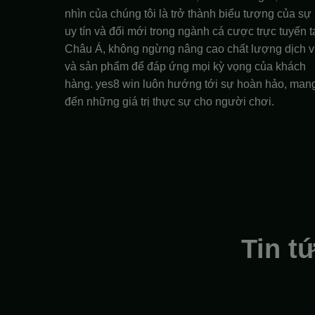
nhìn của chúng tôi là trở thành biểu tượng của sự
uy tín và đổi mới trong ngành cá cược trực tuyến t
Châu Á, không ngừng nâng cao chất lượng dịch 
và sản phẩm để đáp ứng mọi kỳ vọng của khách
hàng. yes8 win luôn hướng tới sự hoàn hảo, man
đến những giá trị thực sự cho người chơi.
Tin t