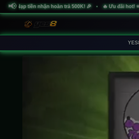
📢
nhận hoàn trả 500K! 🎉
•
🔥 Ưu đãi hot! ⭐ Đăng ký nhận 3
YES