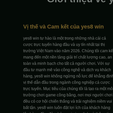
Vị thế và Cam kết của yes8 win
yes8 win tự hào là một trong những nhà cái cá
cược trực tuyến hàng đầu và uy tín nhất tại thị
trường Việt Nam vào năm 2026. Chúng tôi cam kế
mang đến một nền tảng giải trí chất lượng cao, an
toàn và minh bạch cho tất cả người chơi. Với sự
đầu tư mạnh mẽ vào công nghệ và dịch vụ khách
hàng, yes8 win không ngừng nỗ lực để khẳng địn
vị thế dẫn đầu trong ngành công nghiệp cá cược
trực tuyến. Mục tiêu của chúng tôi là tạo ra một mô
trường chơi game công bằng, nơi mọi người chơi
đều có cơ hội chiến thắng và trải nghiệm niềm vui
bất tận. yes8 win luôn đặt lợi ích của khách hàng