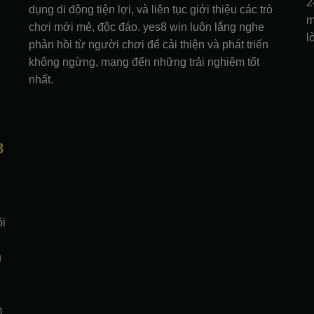
2
dụng di động tiện lợi, và liên tục giới thiệu các trò
m
chơi mới mẻ, độc đáo. yes8 win luôn lắng nghe
l
phản hồi từ người chơi để cải thiện và phát triển
không ngừng, mang đến những trải nghiệm tốt
nhất.
8
ôi
u
m