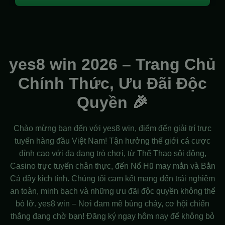
yes8 win 2026 – Trang Chủ
Chính Thức, Ưu Đãi Độc
Quyền 🎉
Chào mừng bạn đến với yes8 win, điểm đến giải trí trực
tuyến hàng đầu Việt Nam! Tận hưởng thế giới cá cược
đỉnh cao với đa dạng trò chơi, từ Thể Thao sôi động,
Casino trực tuyến chân thực, đến Nổ Hũ may mắn và Bắn
Cá đầy kịch tính. Chúng tôi cam kết mang đến trải nghiệm
an toàn, minh bạch và những ưu đãi độc quyền không thể
bỏ lỡ. yes8 win – Nơi đam mê bùng cháy, cơ hội chiến
thắng đang chờ bạn! Đăng ký ngay hôm nay để không bỏ