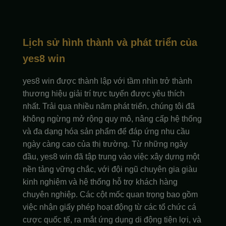
Lịch sử hình thành và phát triển của
yes8 win
yes8 win được thành lập với tầm nhìn trở thành
thương hiệu giải trí trực tuyến được yêu thích
nhất. Trải qua nhiều năm phát triển, chúng tôi đã
không ngừng mở rộng quy mô, nâng cấp hệ thống
và đa dạng hóa sản phẩm để đáp ứng nhu cầu
ngày càng cao của thị trường. Từ những ngày
đầu, yes8 win đã tập trung vào việc xây dựng một
nền tảng vững chắc, với đội ngũ chuyên gia giàu
kinh nghiệm và hệ thống hỗ trợ khách hàng
chuyên nghiệp. Các cột mốc quan trọng bao gồm
việc nhận giấy phép hoạt động từ các tổ chức cá
cược quốc tế, ra mắt ứng dụng di động tiện lợi, và