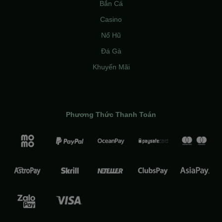
Bắn Cá
Casino
Nổ Hũ
Đá Gà
Khuyến Mãi
Phương Thức Thanh Toán