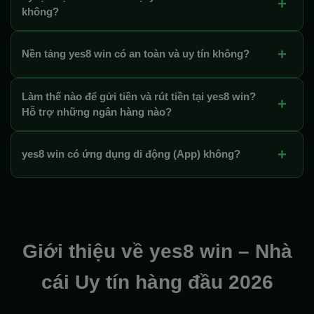
+
không?
+
Nền tảng yes8 win có an toàn và uy tín không?
Làm thế nào để gửi tiền và rút tiền tại yes8 win?
+
Hỗ trợ những ngân hàng nào?
+
yes8 win có ứng dụng di động (App) không?
Giới thiệu về yes8 win – Nhà
cái Uy tín hàng đầu 2026