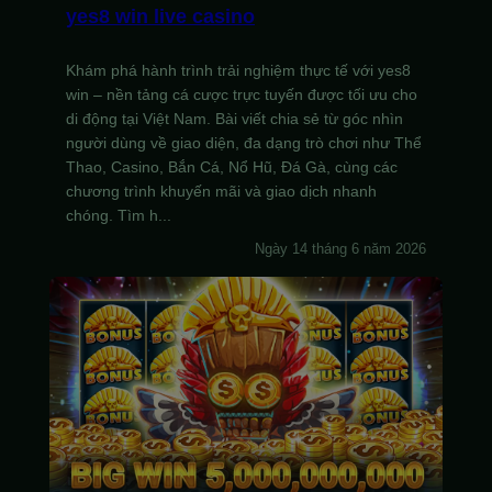
yes8 win live casino
Khám phá hành trình trải nghiệm thực tế với yes8
win – nền tảng cá cược trực tuyến được tối ưu cho
di động tại Việt Nam. Bài viết chia sẻ từ góc nhìn
người dùng về giao diện, đa dạng trò chơi như Thể
Thao, Casino, Bắn Cá, Nổ Hũ, Đá Gà, cùng các
chương trình khuyến mãi và giao dịch nhanh
chóng. Tìm h...
Ngày 14 tháng 6 năm 2026