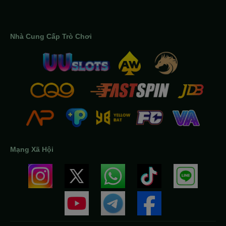
Nhà Cung Cấp Trò Chơi
Mạng Xã Hội